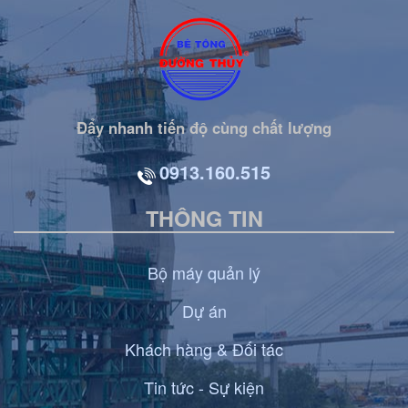
Đẩy nhanh tiến độ cùng chất lượng
0913.160.515
THÔNG TIN
Bộ máy quản lý
Dự án
Khách hàng & Đối tác
Tin tức - Sự kiện